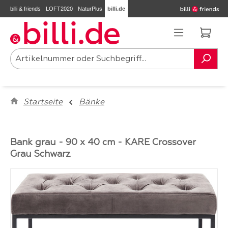
billi & friends
LOFT2020
NaturPlus
billi.de
Zum Hauptinhalt springen
Ware
Startseite
Bänke
Bank grau - 90 x 40 cm - KARE Crossover
Grau Schwarz
Bildergalerie überspringen