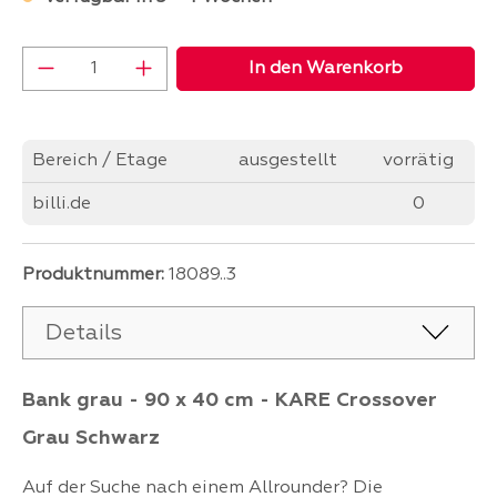
Produkt Anzahl: Gib den gewünschten Wer
In den Warenkorb
Bereich / Etage
ausgestellt
vorrätig
billi.de
0
Produktnummer:
18089..3
Details
Bank grau - 90 x 40 cm - KARE Crossover
Grau Schwarz
Auf der Suche nach einem Allrounder? Die