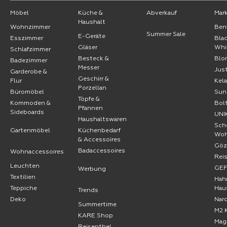
Möbel
Küche &
Abverkauf
Mar
Haushalt
Wohnzimmer
Ben
Summer Sale
E-Geräte
Esszimmer
Bla
Gläser
Whi
Schlafzimmer
Besteck &
Blo
Badezimmer
Messer
Jus
Garderobe &
Geschirr &
Flur
Kel
Porzellan
Büromöbel
Sun
Töpfe &
Kommoden &
Bol
Pfannen
Sideboards
UNI
Haushaltswaren
Sch
Gartenmöbel
Küchenbedarf
Wo
& Accessoires
Göz
Badaccessoires
Wohnaccessoires
Rei
Leuchten
GE
Werbung
Textilien
Hah
Teppiche
Hau
Trends
Deko
Nard
Summertime
M2 
KARE Shop
Mag