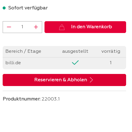
Sofort verfügbar
Produkt Anzahl: Gib den gewünschten 
In den Warenkorb
Bereich / Etage
ausgestellt
vorrätig
billi.de
1
Reservieren & Abholen
Produktnummer:
22003..1