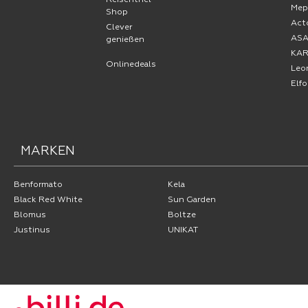
Reisenthel
Mep
Shop
Act
Clever
AS
genießen
KA
Onlinedeals
Leo
Elf
MARKEN
Benformato
Kela
Black Red White
Sun Garden
Blomus
Boltze
Justinus
UNIKAT