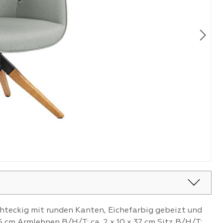
chteckig mit runden Kanten, Eichefarbig gebeizt und
 cm Armlehnen B/H/T: ca. 2 x 10 x 37 cm Sitz B/H/T: