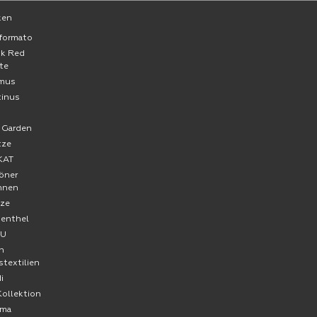
ken
formato
ck Red
te
mus
tinus
a
 Garden
tze
KAT
öner
hnen
ze
senthel
FU
n
stextilien
i
Kollektion
ma