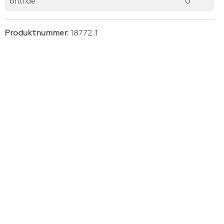
billi.de
0
Produktnummer:
18772..1