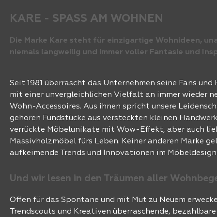
KARE - SPASS AM WOHNEN
Die Marke Kare steht für einzigartige Wohnideen, un
niemals langweilig und immer voller Fantasie und Ins
Seit 1981 überrascht das Unternehmen seine Fans und
mit einer unvergleichlichen Vielfalt an immer wieder 
Wohn-Accessoires. Aus ihnen spricht unsere Leidensch
gehören Fundstücke aus versteckten kleinen Handwerk
verrückte Möbelunikate mit Wow-Effekt, aber auch li
Massivholzmöbel fürs Leben. Keiner anderen Marke geli
aufkeimende Trends und Innovationen im Möbeldesign
Und wir lesen in den Träumen aller Wohnbeg
Offen für das Spontane und mit Mut zu Neuem erweck
Trendscouts und Kreativen überraschende, bezahlbar