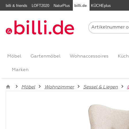
billi & friends
LOFT2020
NaturPlus
billi.de
KÜCHEplus
m Hauptinhalt springen
Zur Suche springen
Zur Hauptnavigation springen
Möbel
Gartenmöbel
Wohnaccessoires
Küch
Marken
Möbel
Wohnzimmer
Sessel & Liegen
Bildergalerie überspringen