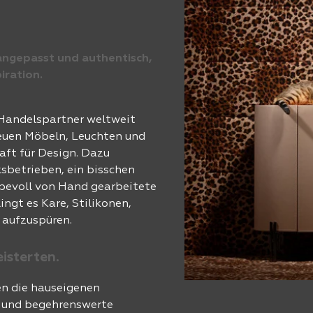
angepasst und authentisch,
piration.
 Handelspartner weltweit
neuen Möbeln, Leuchten und
aft für Design. Dazu
sbetrieben, ein bisschen
ebevoll von Hand gearbeitete
ngt es Kare, Stilikonen,
 aufzuspüren.
eisterten.
en die hauseigenen
e und begehrenswerte