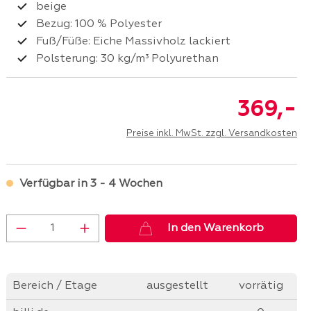
beige
Bezug: 100 % Polyester
Fuß/Füße: Eiche Massivholz lackiert
Polsterung: 30 kg/m³ Polyurethan
-
369,
Preise inkl. MwSt. zzgl. Versandkosten
Verfügbar in 3 - 4 Wochen
Produkt Anzahl: Gib den gewünschten 
In den Warenkorb
Bereich / Etage
ausgestellt
vorrätig