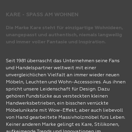
KARE - SPASS AM WOHNEN
Die Marke Kare steht für einzigartige Wohnideen,
unangepasst und authentisch, niemals langweilig
und immer voller Fantasie und Inspiration.
Seit 1981 überrascht das Unternehmen seine Fans
und Handelspartner weltweit mit einer
unvergleichlichen Vielfalt an immer wieder neuen
Möbeln, Leuchten und Wohn-Accessoires. Aus ihnen
spricht unsere Leidenschaft für Design. Dazu
gehören Fundstücke aus versteckten kleinen
Handwerksbetrieben, ein bisschen verrückte
Möbelunikate mit Wow-Effekt, aber auch liebevoll
von Hand gearbeitete Massivholzmöbel fürs Leben.
Keiner anderen Marke gelingt es Kare, Stilikonen,
aufkeimende Trends und Innovationen im