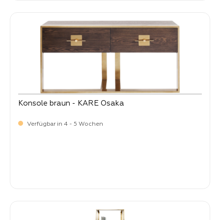
Konsole braun - KARE Osaka
Verfügbar in 4 - 5 Wochen
-
Verkaufspreis:
1.099,