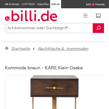
billi & friends
LOFT2020
NaturPlus
billi.de
Zum Hauptinhalt springen
Ware
Startseite
Nachttische & -kommoden
Kommode braun - KARE Klein Osaka
Bildergalerie überspringen