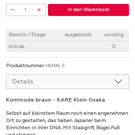
Produkt Anzahl: Gib den gewünschten Wer
In den Warenkorb
Bereich / Etage
ausgestellt
vorrätig
billi.de
0
Produktnummer:
18496..5
Details
Kommode braun - KARE Klein Osaka
Selbst auf kleinstem Raum noch einen angenehmen
Ort zu gestalten, das haben Japaner beim
Einrichten in ihrer DNA. Mit Stabgriff, Bügel Fuß