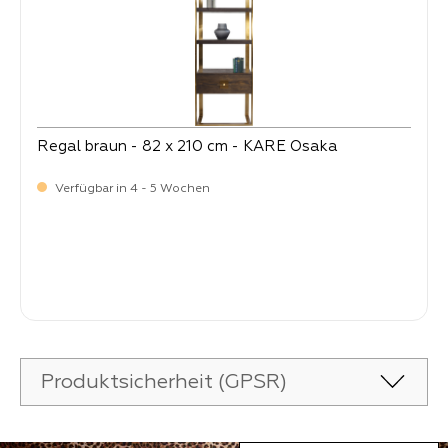
Regal braun - 82 x 210 cm - KARE Osaka
Verfügbar in 4 - 5 Wochen
-
Verkaufspreis:
1.499,
Produktsicherheit (GPSR)