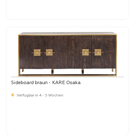
-
Verkaufspreis:
998,
Sideboard braun - KARE Osaka
Verfügbar in 4 - 5 Wochen
-
Verkaufspreis:
1.999,