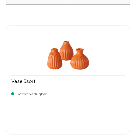
Produktgalerie überspringen
Vase 3sort.
Sofort verfügbar
Verkaufspreis:
2,
50