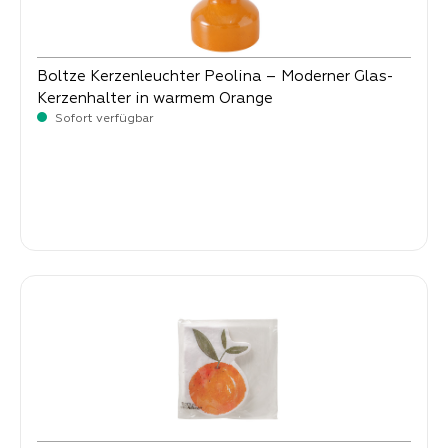
Boltze Kerzenleuchter Peolina – Moderner Glas-
Kerzenhalter in warmem Orange
Sofort verfügbar
Verkaufspreis:
7,
90