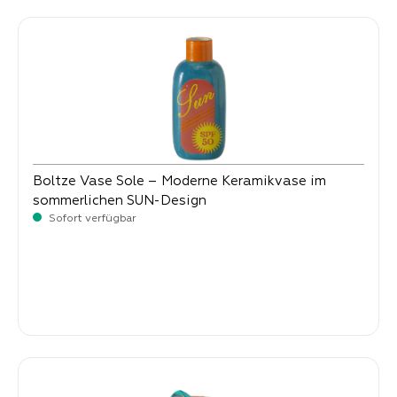
Boltze Vase Sole – Moderne Keramikvase im
sommerlichen SUN-Design
Sofort verfügbar
Verkaufspreis:
9,
90