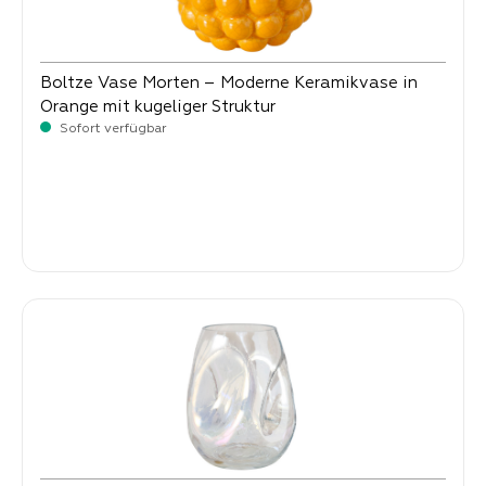
Boltze Vase Morten – Moderne Keramikvase in
Orange mit kugeliger Struktur
Sofort verfügbar
Verkaufspreis:
6,
90