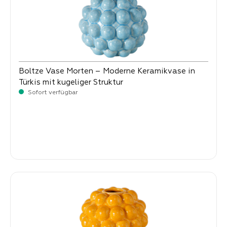
Boltze Vase Morten – Moderne Keramikvase in
Türkis mit kugeliger Struktur
Sofort verfügbar
Verkaufspreis:
6,
90