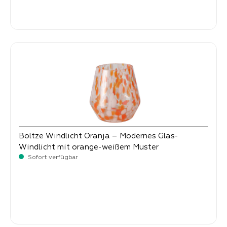
Verkaufspreis:
5,
90
Boltze Windlicht Oranja – Modernes Glas-
Windlicht mit orange-weißem Muster
Sofort verfügbar
Verkaufspreis:
19,
90