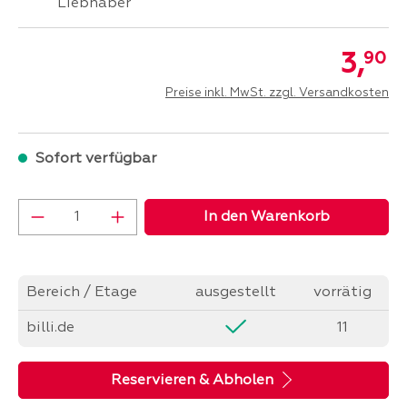
Liebhaber
3,
90
Preise inkl. MwSt. zzgl. Versandkosten
Sofort verfügbar
Produkt Anzahl: Gib den gewünschten Wer
In den Warenkorb
Bereich / Etage
ausgestellt
vorrätig
billi.de
11
Reservieren & Abholen