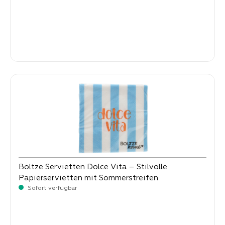
Verkaufspreis:
14,
90
Boltze Servietten Dolce Vita – Stilvolle
Papierservietten mit Sommerstreifen
Sofort verfügbar