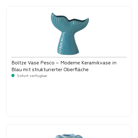
Boltze Vase Pesco – Moderne Keramikvase in
Blau mit strukturierter Oberfläche
Sofort verfügbar
Verkaufspreis:
12,
90