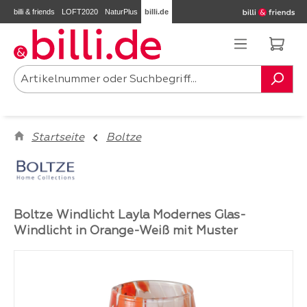
billi & friends
LOFT2020
NaturPlus
billi.de
Zum Hauptinhalt springen
Ware
Startseite
Boltze
Boltze Windlicht Layla Modernes Glas-
Windlicht in Orange-Weiß mit Muster
Bildergalerie überspringen