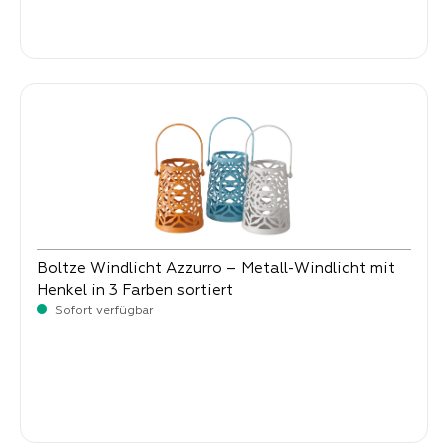
Verkaufspreis:
2,
90
Boltze Windlicht Azzurro – Metall-Windlicht mit
Henkel in 3 Farben sortiert
Sofort verfügbar
Verkaufspreis:
4,
90