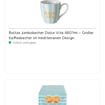
Boltze Jumbobecher Dolce Vita 480?ml – Großer
Kaffeebecher im mediterranen Design
Sofort verfügbar
Verkaufspreis:
4,
90