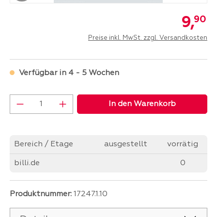
9,
90
Preise inkl. MwSt. zzgl. Versandkosten
Verfügbar in 4 - 5 Wochen
Produkt Anzahl: Gib den gewünschten Wer
In den Warenkorb
Bereich / Etage
ausgestellt
vorrätig
billi.de
0
Produktnummer:
17247.1.10