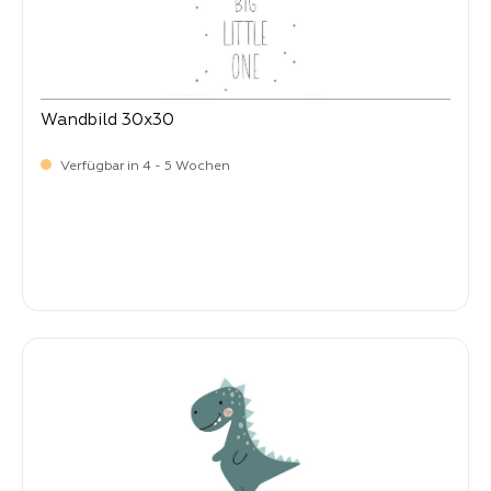
Wandbild 30x30
Verfügbar in 4 - 5 Wochen
Verkaufspreis:
9,
90