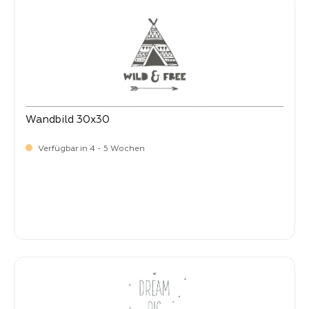
Wandbild 30x30
Verfügbar in 4 - 5 Wochen
Verkaufspreis:
9,
90