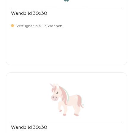
Wandbild 30x30
Verfügbar in 4 - 5 Wochen
Verkaufspreis:
9,
90
Wandbild 30x30