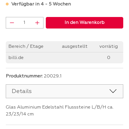
Verfügbar in 4 - 5 Wochen
Produkt Anzahl: Gib den gewünschten Wer
In den Warenkorb
Bereich / Etage
ausgestellt
vorrätig
billi.de
0
Produktnummer:
20029..1
Details
Glas Aluminium Edelstahl Flusssteine L/B/H ca.
23/23/14 cm