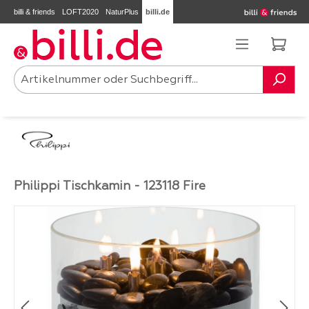
billi & friends
LOFT2020
NaturPlus
billi.de
Zum Hauptinhalt springen
Ware
Philippi Tischkamin - 123118 Fire
Bildergalerie überspringen