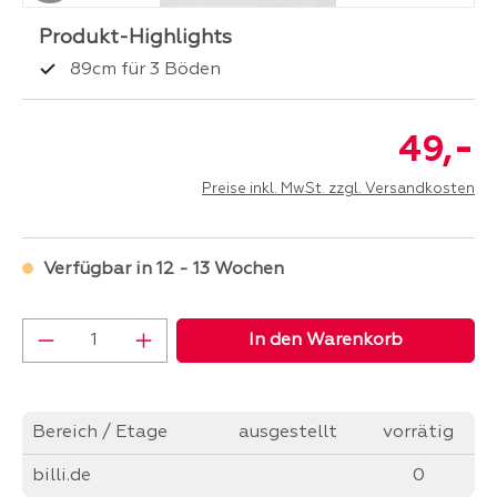
89cm für 3 Böden
-
49,
Preise inkl. MwSt. zzgl. Versandkosten
Verfügbar in 12 - 13 Wochen
Produkt Anzahl: Gib den gewünschten Wer
In den Warenkorb
Bereich / Etage
ausgestellt
vorrätig
billi.de
0