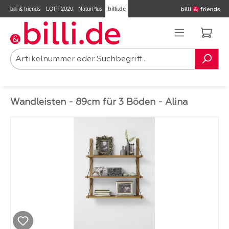
billi & friends
LOFT2020
NaturPlus
billi.de
Zum Hauptinhalt springen
Ware
Wandleisten - 89cm für 3 Böden - Alina
Bildergalerie überspringen