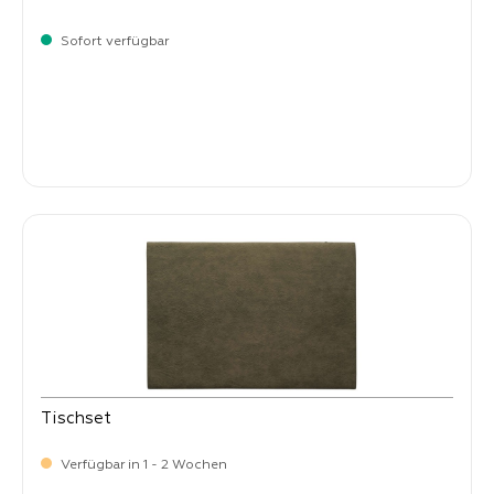
Sofort verfügbar
Verkaufspreis:
8,
50
Tischset
Verfügbar in 1 - 2 Wochen