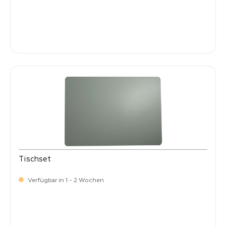
Verkaufspreis:
8,
50
Tischset
Verfügbar in 1 - 2 Wochen