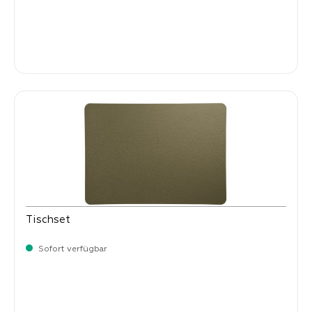
Verkaufspreis:
8,
50
Tischset
Sofort verfügbar