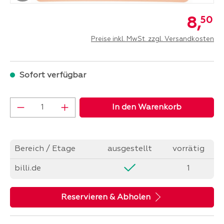
8,
50
Preise inkl. MwSt. zzgl. Versandkosten
Sofort verfügbar
Produkt Anzahl: Gib den gewünschten Wer
In den Warenkorb
Bereich / Etage
ausgestellt
vorrätig
billi.de
1
Reservieren & Abholen