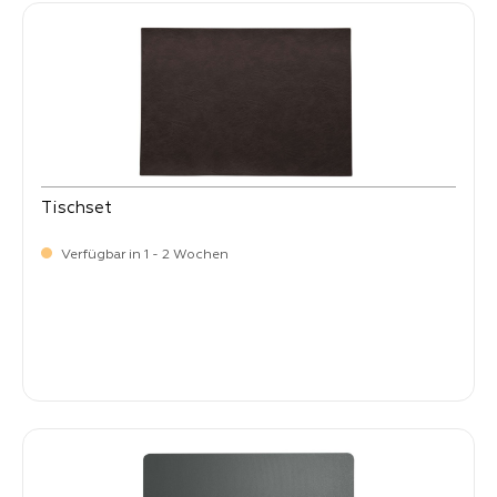
Tischset
Verfügbar in 1 - 2 Wochen
Verkaufspreis:
8,
50