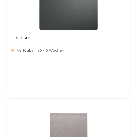
Tischset
Verfügbar in 5 - 6 Wochen
Verkaufspreis:
8,
50