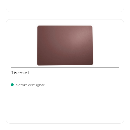
Verkaufspreis:
8,
50
Tischset
Sofort verfügbar
Verkaufspreis:
8,
50