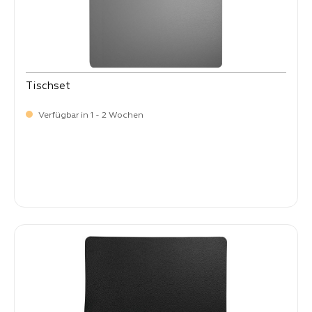
Tischset
Verfügbar in 1 - 2 Wochen
Verkaufspreis:
8,
50