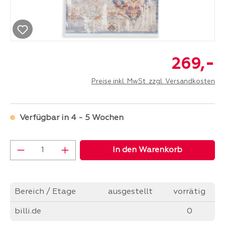
-
269,
Preise inkl. MwSt. zzgl. Versandkosten
Verfügbar in 4 - 5 Wochen
Produkt Anzahl: Gib den gewünschten Wer
In den Warenkorb
Bereich / Etage
ausgestellt
vorrätig
billi.de
0