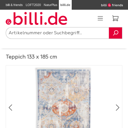
billi & friends
LOFT2020
NaturPlus
billi.de
Zum Hauptinhalt springen
Ware
Teppich 133 x 185 cm
Bildergalerie überspringen