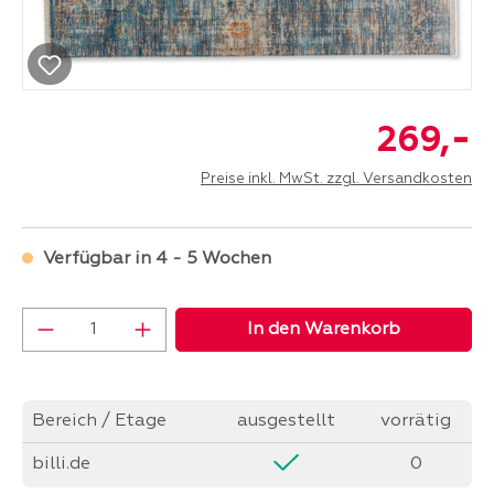
-
269,
Preise inkl. MwSt. zzgl. Versandkosten
Verfügbar in 4 - 5 Wochen
Produkt Anzahl: Gib den gewünschten Wer
In den Warenkorb
Bereich / Etage
ausgestellt
vorrätig
billi.de
0