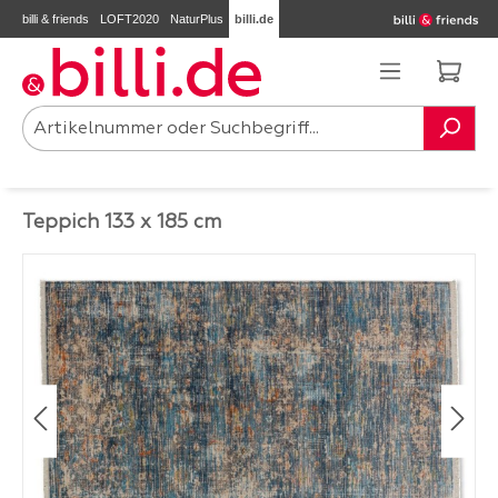
billi & friends
LOFT2020
NaturPlus
billi.de
Zum Hauptinhalt springen
Ware
Teppich 133 x 185 cm
Bildergalerie überspringen