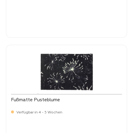
Verkaufspreis:
34,
90
Fußmatte Pusteblume
Verfügbar in 4 - 5 Wochen