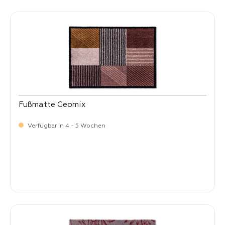
Fußmatte Geomix
Verfügbar in 4 - 5 Wochen
Verkaufspreis:
34,
90