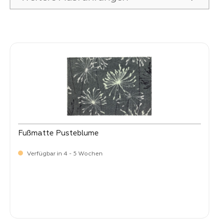
Produktgalerie überspringen
Fußmatte Pusteblume
Verfügbar in 4 - 5 Wochen
Verkaufspreis:
34,
90