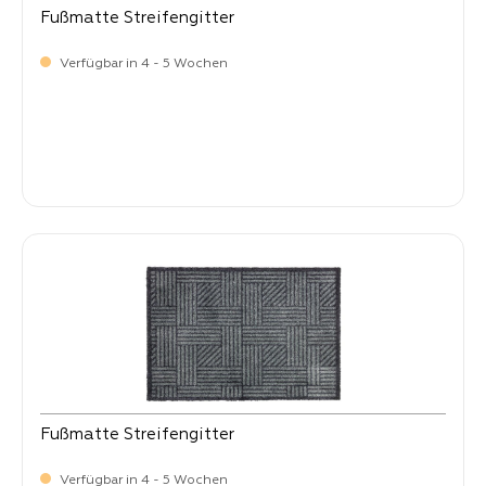
Fußmatte Streifengitter
Verfügbar in 4 - 5 Wochen
Verkaufspreis:
34,
90
Fußmatte Streifengitter
Verfügbar in 4 - 5 Wochen