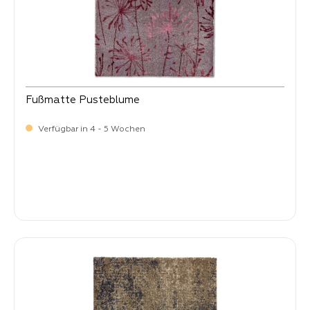
Fußmatte Pusteblume
Verfügbar in 4 - 5 Wochen
Verkaufspreis:
34,
90