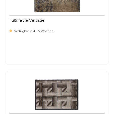
Fußmatte Vintage
Verfügbar in 4 - 5 Wochen
Verkaufspreis:
34,
90