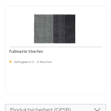
Fußmatte Streifen
Verfügbar in 3 - 4 Wochen
Verkaufspreis:
34,
90
Produktsicherheit (GPSR)