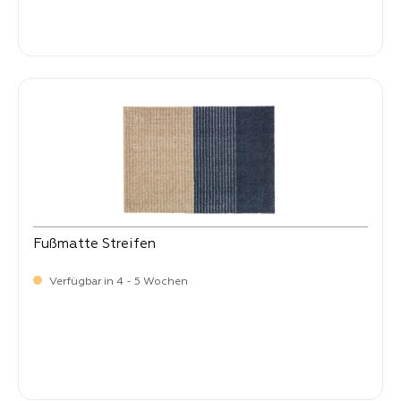
Verkaufspreis:
34,
90
Fußmatte Streifen
Verfügbar in 4 - 5 Wochen
Verkaufspreis:
34,
90