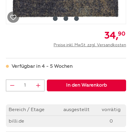
34,
90
Preise inkl. MwSt. zzgl. Versandkosten
Verfügbar in 4 - 5 Wochen
Produkt Anzahl: Gib den gewünschten Wer
In den Warenkorb
Bereich / Etage
ausgestellt
vorrätig
billi.de
0