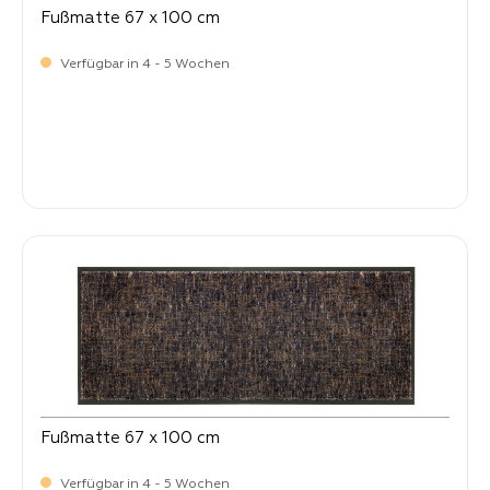
Fußmatte 67 x 100 cm
Verfügbar in 4 - 5 Wochen
Verkaufspreis:
64,
90
Fußmatte 67 x 100 cm
Verfügbar in 4 - 5 Wochen