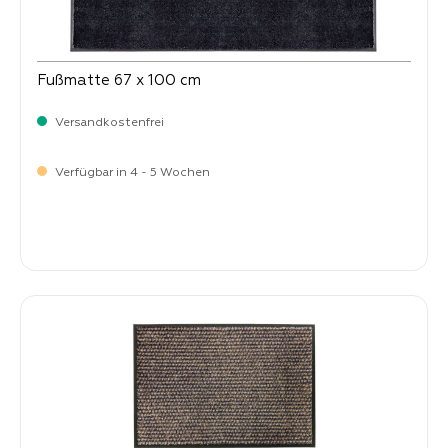
Fußmatte 67 x 100 cm
Versandkostenfrei
Verfügbar in 4 - 5 Wochen
Verkaufspreis:
64,
90