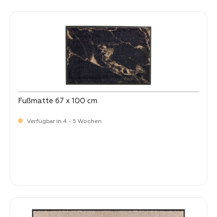
Fußmatte 67 x 100 cm
Verfügbar in 4 - 5 Wochen
Verkaufspreis:
64,
90