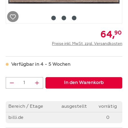
64,
90
Preise inkl. MwSt. zzgl. Versandkosten
Verfügbar in 4 - 5 Wochen
Produkt Anzahl: Gib den gewünschten Wer
In den Warenkorb
Bereich / Etage
ausgestellt
vorrätig
billi.de
0