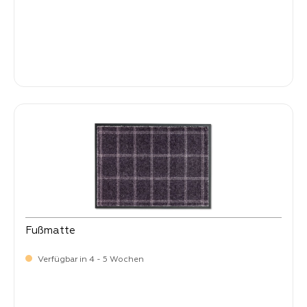
Verkaufspreis:
64,
90
Fußmatte
Verfügbar in 4 - 5 Wochen