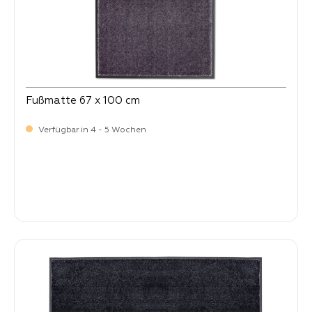
Fußmatte 67 x 100 cm
Verfügbar in 4 - 5 Wochen
Verkaufspreis:
64,
90