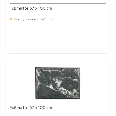
Fußmatte 67 x 100 cm
Verfügbar in 4 - 5 Wochen
Verkaufspreis:
64,
90
Fußmatte 67 x 100 cm