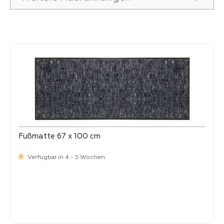
Produktgalerie überspringen
Fußmatte 67 x 100 cm
Verfügbar in 4 - 5 Wochen
Verkaufspreis:
64,
90