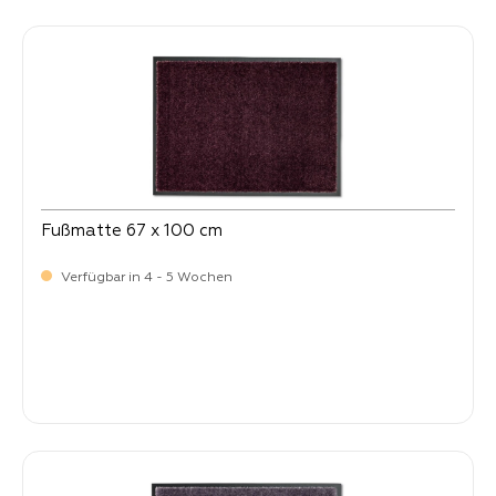
Fußmatte 67 x 100 cm
Verfügbar in 4 - 5 Wochen
Verkaufspreis:
64,
90