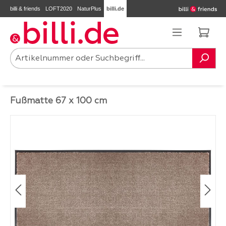
billi & friends
LOFT2020
NaturPlus
billi.de
Zum Hauptinhalt springen
Ware
Fußmatte 67 x 100 cm
Bildergalerie überspringen