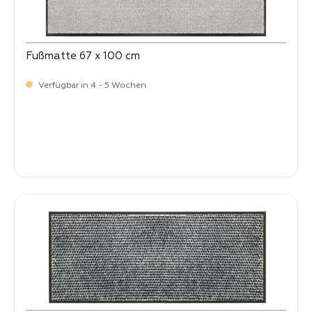
Fußmatte 67 x 100 cm
Verfügbar in 4 - 5 Wochen
Verkaufspreis:
64,
90