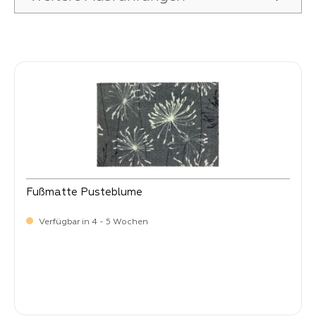
Produktgalerie überspringen
Fußmatte Pusteblume
Verfügbar in 4 - 5 Wochen
Verkaufspreis:
34,
90