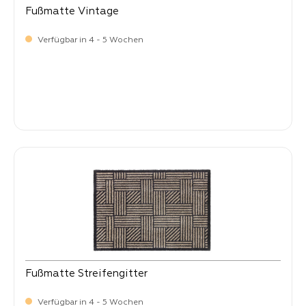
Fußmatte Vintage
Verfügbar in 4 - 5 Wochen
Verkaufspreis:
34,
90
Fußmatte Streifengitter
Verfügbar in 4 - 5 Wochen