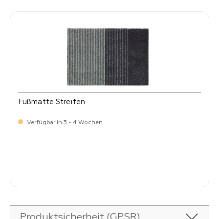
Fußmatte Streifen
Verfügbar in 3 - 4 Wochen
Verkaufspreis:
34,
90
Produktsicherheit (GPSR)