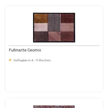
Fußmatte Geomix
Verfügbar in 4 - 5 Wochen
Verkaufspreis:
34,
90