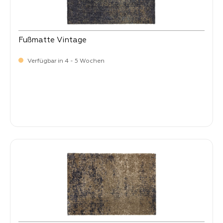
Fußmatte Vintage
Verfügbar in 4 - 5 Wochen
Verkaufspreis:
34,
90