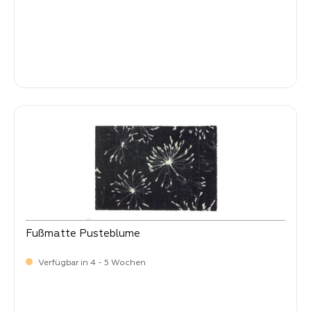
Verkaufspreis:
34,
90
Fußmatte Pusteblume
Verfügbar in 4 - 5 Wochen