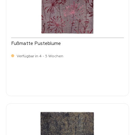
Fußmatte Pusteblume
Verfügbar in 4 - 5 Wochen
Verkaufspreis:
34,
90