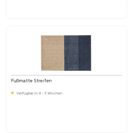
Verkaufspreis:
34,
90
Fußmatte Streifen
Verfügbar in 4 - 5 Wochen
Verkaufspreis:
34,
90