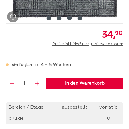
34,
90
Preise inkl. MwSt. zzgl. Versandkosten
Verfügbar in 4 - 5 Wochen
Produkt Anzahl: Gib den gewünschten Wer
In den Warenkorb
Bereich / Etage
ausgestellt
vorrätig
billi.de
0