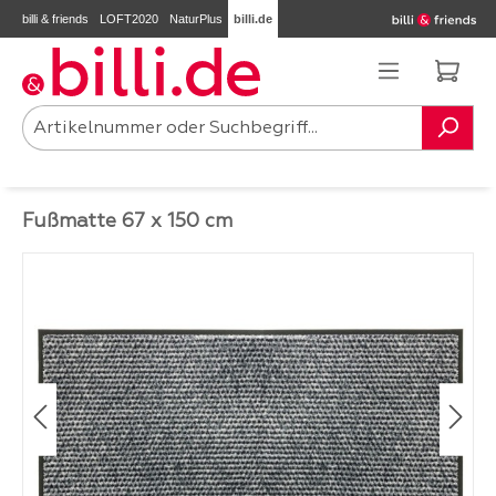
billi & friends
LOFT2020
NaturPlus
billi.de
Zum Hauptinhalt springen
Ware
Fußmatte 67 x 150 cm
Bildergalerie überspringen