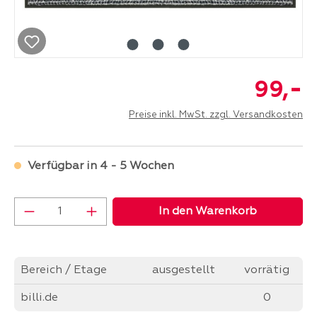
-
99,
Preise inkl. MwSt. zzgl. Versandkosten
Verfügbar in 4 - 5 Wochen
Produkt Anzahl: Gib den gewünschten Wer
In den Warenkorb
Bereich / Etage
ausgestellt
vorrätig
billi.de
0