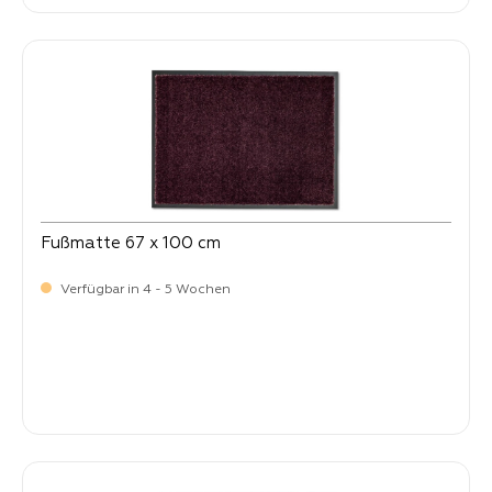
Fußmatte 67 x 100 cm
Verfügbar in 4 - 5 Wochen
Verkaufspreis:
64,
90