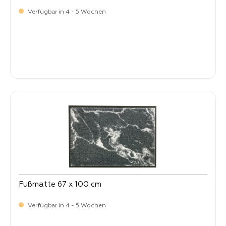
Verfügbar in 4 - 5 Wochen
Verkaufspreis:
64,
90
Fußmatte 67 x 100 cm
Verfügbar in 4 - 5 Wochen