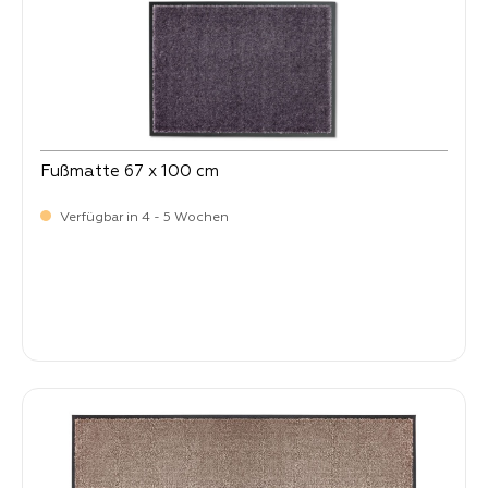
Fußmatte 67 x 100 cm
Verfügbar in 4 - 5 Wochen
Verkaufspreis:
64,
90