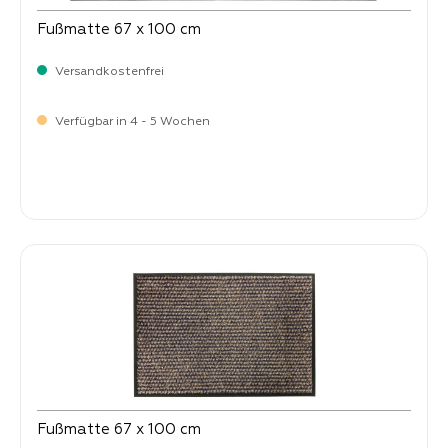
Fußmatte 67 x 100 cm
Versandkostenfrei
Verfügbar in 4 - 5 Wochen
Verkaufspreis:
64,
90
Fußmatte 67 x 100 cm