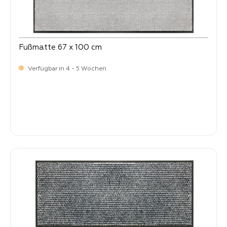
Fußmatte 67 x 100 cm
Verfügbar in 4 - 5 Wochen
Verkaufspreis:
64,
90