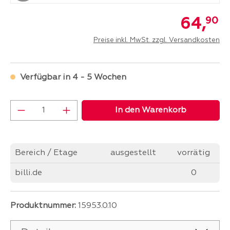
64,
90
Preise inkl. MwSt. zzgl. Versandkosten
Verfügbar in 4 - 5 Wochen
Produkt Anzahl: Gib den gewünschten Wer
In den Warenkorb
Bereich / Etage
ausgestellt
vorrätig
billi.de
0
Produktnummer:
15953.0.10