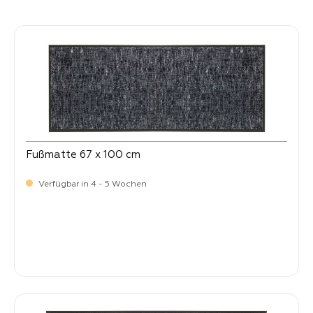
Produktgalerie überspringen
Fußmatte 67 x 100 cm
Verfügbar in 4 - 5 Wochen
Verkaufspreis:
64,
90