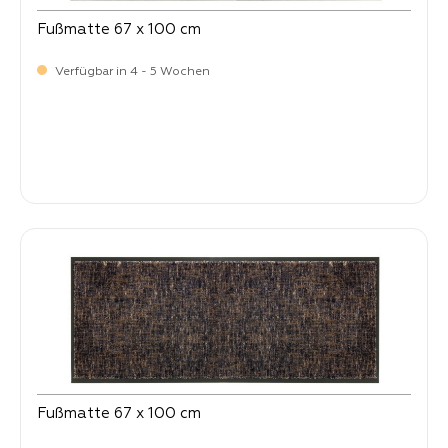
Fußmatte 67 x 100 cm
Verfügbar in 4 - 5 Wochen
Verkaufspreis:
64,
90
Fußmatte 67 x 100 cm