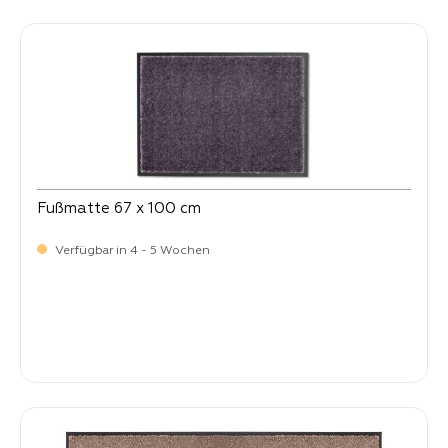
Fußmatte 67 x 100 cm
Verfügbar in 4 - 5 Wochen
Verkaufspreis:
64,
90