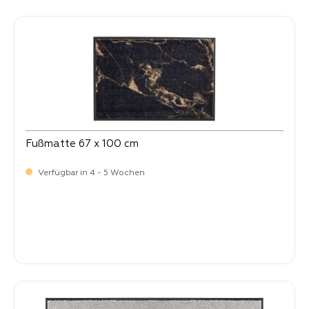
Fußmatte 67 x 100 cm
Verfügbar in 4 - 5 Wochen
Verkaufspreis:
64,
90