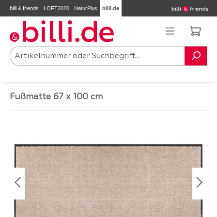
billi & friends
LOFT2020
NaturPlus
billi.de
Zum Hauptinhalt springen
Ware
Fußmatte 67 x 100 cm
Bildergalerie überspringen