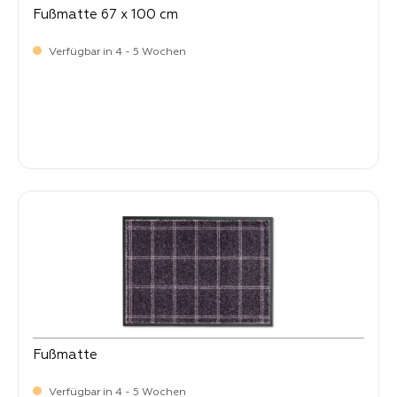
Fußmatte 67 x 100 cm
Verfügbar in 4 - 5 Wochen
Verkaufspreis:
64,
90
Fußmatte
Verfügbar in 4 - 5 Wochen