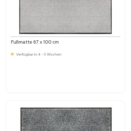
Fußmatte 67 x 100 cm
Verfügbar in 4 - 5 Wochen
Verkaufspreis:
64,
90