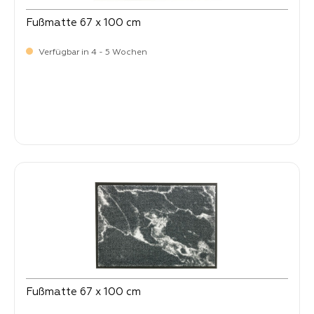
Fußmatte 67 x 100 cm
Verfügbar in 4 - 5 Wochen
Verkaufspreis:
64,
90
Fußmatte 67 x 100 cm