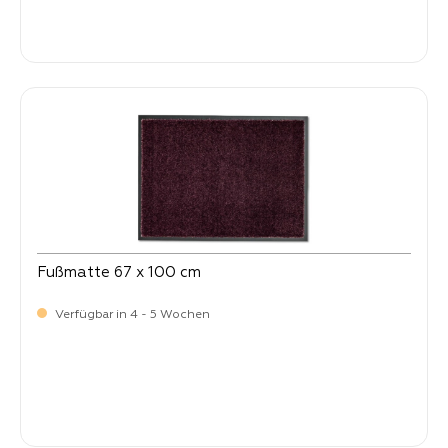
-
Verkaufspreis:
59,
Fußmatte 67 x 100 cm
Verfügbar in 4 - 5 Wochen
Verkaufspreis:
64,
90