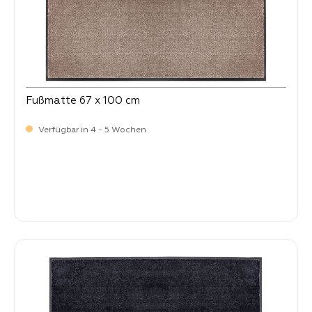
Fußmatte 67 x 100 cm
Verfügbar in 4 - 5 Wochen
Verkaufspreis:
64,
90