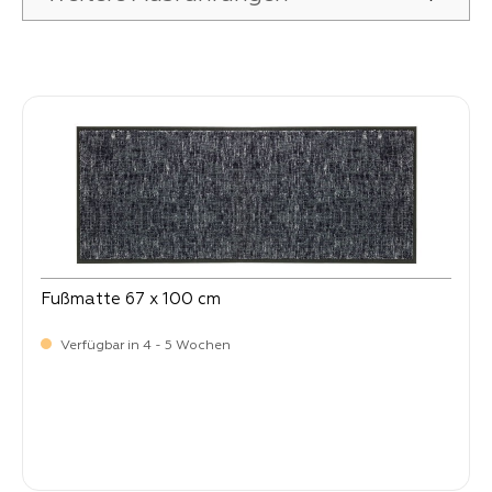
Produktgalerie überspringen
Fußmatte 67 x 100 cm
Verfügbar in 4 - 5 Wochen
Verkaufspreis:
64,
90