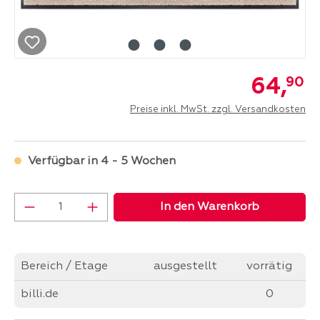
64,
90
Preise inkl. MwSt. zzgl. Versandkosten
Verfügbar in 4 - 5 Wochen
Produkt Anzahl: Gib den gewünschten Wer
In den Warenkorb
Bereich / Etage
ausgestellt
vorrätig
billi.de
0