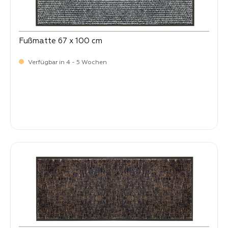
Fußmatte 67 x 100 cm
Verfügbar in 4 - 5 Wochen
Verkaufspreis:
64,
90