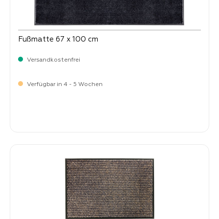
Fußmatte 67 x 100 cm
Versandkostenfrei
Verfügbar in 4 - 5 Wochen
Verkaufspreis:
64,
90