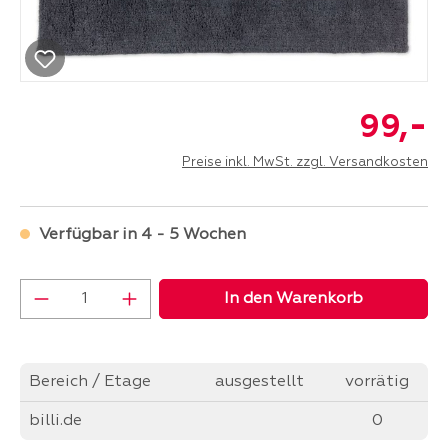
-
99,
Preise inkl. MwSt. zzgl. Versandkosten
Verfügbar in 4 - 5 Wochen
Produkt Anzahl: Gib den gewünschten Wer
In den Warenkorb
Bereich / Etage
ausgestellt
vorrätig
billi.de
0