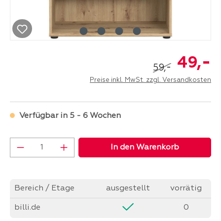
-
49,
-
59,
Preise inkl. MwSt. zzgl. Versandkosten
Verfügbar in 5 - 6 Wochen
Produkt Anzahl: Gib den gewünschten Wer
In den Warenkorb
Bereich / Etage
ausgestellt
vorrätig
billi.de
0