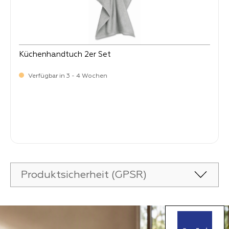
Küchenhandtuch 2er Set
Verfügbar in 3 - 4 Wochen
Verkaufspreis:
9,
90
Produktsicherheit (GPSR)