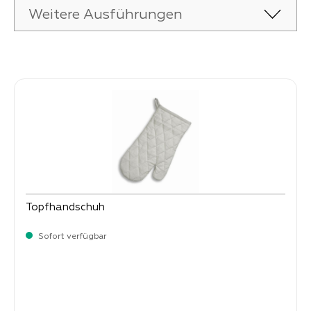
Weitere Ausführungen
Produktgalerie überspringen
Topfhandschuh
Sofort verfügbar
Verkaufspreis:
8,
90