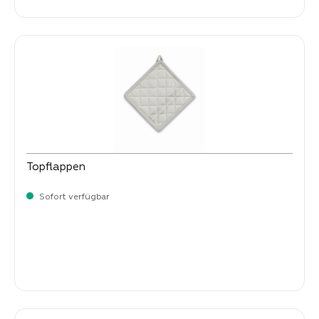
Topflappen
Sofort verfügbar
Verkaufspreis:
5,
90