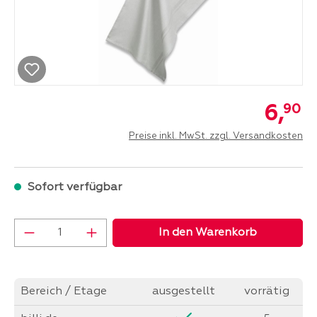
6,
90
Preise inkl. MwSt. zzgl. Versandkosten
Sofort verfügbar
Produkt Anzahl: Gib den gewünschten Wer
In den Warenkorb
Bereich / Etage
ausgestellt
vorrätig