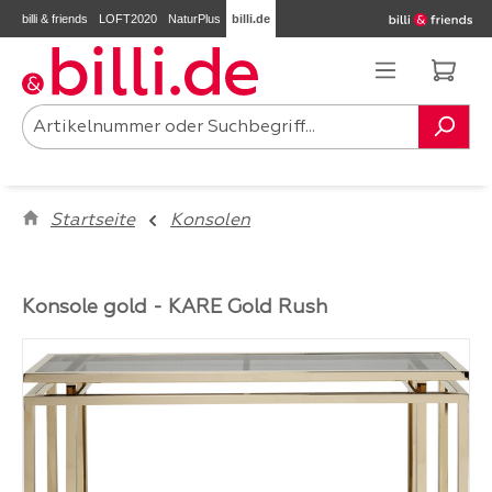
billi & friends
LOFT2020
NaturPlus
billi.de
Zum Hauptinhalt springen
Ware
Startseite
Konsolen
Konsole gold - KARE Gold Rush
Bildergalerie überspringen