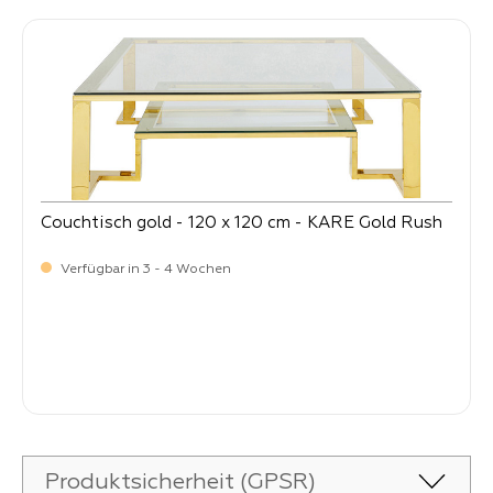
Produktgalerie überspringen
Couchtisch gold - 120 x 120 cm - KARE Gold Rush
Verfügbar in 3 - 4 Wochen
-
Verkaufspreis:
899,
Produktsicherheit (GPSR)