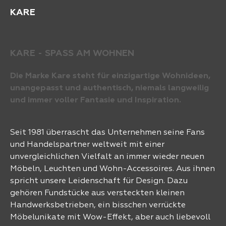
KARE
KARE - SPASS AM WOHNEN
Die Marke Kare steht für einzigartige Wohnideen,
unangepasst und authentisch, niemals langweilig
und immer voller Fantasie und Inspiration.
Seit 1981 überrascht das Unternehmen seine Fans
und Handelspartner weltweit mit einer
unvergleichlichen Vielfalt an immer wieder neuen
Möbeln, Leuchten und Wohn-Accessoires. Aus ihnen
spricht unsere Leidenschaft für Design. Dazu
gehören Fundstücke aus versteckten kleinen
Handwerksbetrieben, ein bisschen verrückte
Möbelunikate mit Wow-Effekt, aber auch liebevoll