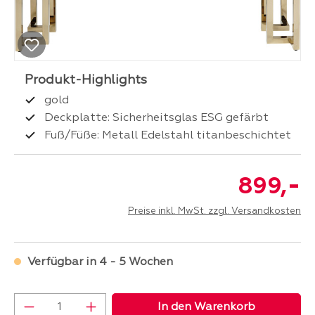
gold
Deckplatte: Sicherheitsglas ESG gefärbt
Fuß/Füße: Metall Edelstahl titanbeschichtet
-
899,
Preise inkl. MwSt. zzgl. Versandkosten
Verfügbar in 4 - 5 Wochen
Produkt Anzahl: Gib den gewünschten Wer
In den Warenkorb