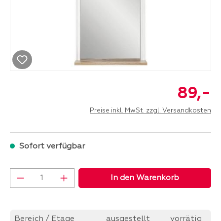
-
89,
Preise inkl. MwSt. zzgl. Versandkosten
Sofort verfügbar
Produkt Anzahl: Gib den gewünschten Wer
In den Warenkorb
Bereich / Etage
ausgestellt
vorrätig