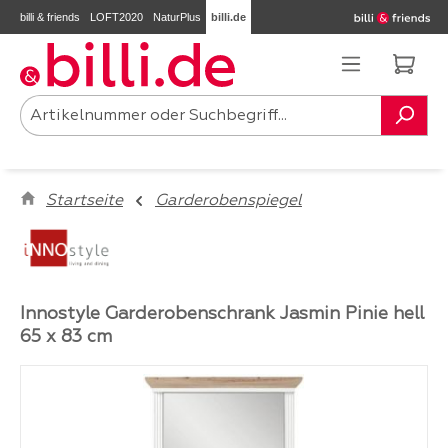
billi & friends
LOFT2020
NaturPlus
billi.de
Zum Hauptinhalt springen
Ware
Startseite
Garderobenspiegel
Innostyle Garderobenschrank Jasmin Pinie hell
65 x 83 cm
Bildergalerie überspringen