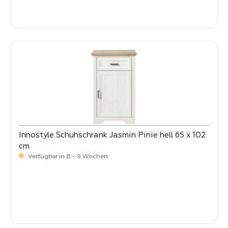
-
Verkaufspreis:
499,
Innostyle Schuhschrank Jasmin Pinie hell 65 x 102
cm
Verfügbar in 8 - 9 Wochen
-
Verkaufspreis:
229,