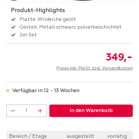
Platte: Wildeiche geölt
Gestell: Metall schwarz pulverbeschichtet
2er Set
-
349,
Preise inkl. MwSt. zzgl. Versandkosten
Verfügbar in 12 - 13 Wochen
Produkt Anzahl: Gib den gewünschten Wer
In den Warenkorb
Bereich / Etage
ausgestellt
vorrätig