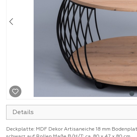
Details
Deckplatte: MDF Dekor Artisaneiche 18 mm Bodenplatt
schwarz auf Rollen Maße B/H/T: ca. 80 x 47 x 80 cm