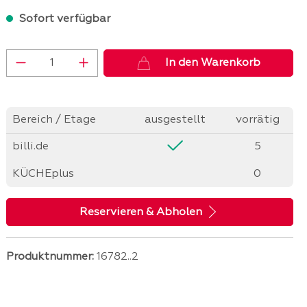
Sofort verfügbar
Produkt Anzahl: Gib den gewünschten 
In den Warenkorb
Bereich / Etage
ausgestellt
vorrätig
billi.de
5
KÜCHEplus
0
Reservieren & Abholen
Produktnummer:
16782..2