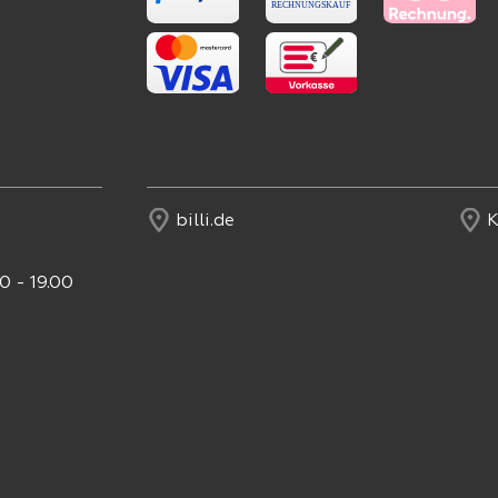
billi.de
K
0 - 19.00