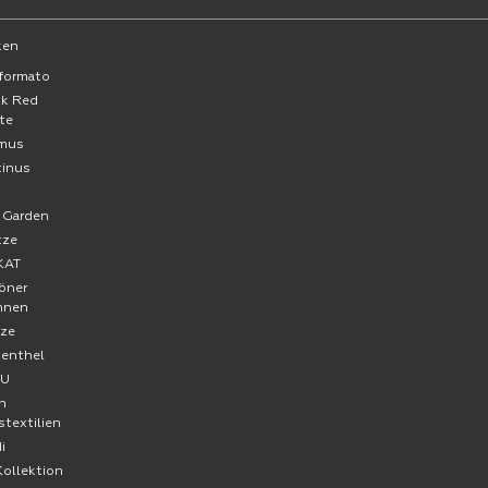
ken
formato
ck Red
te
mus
tinus
a
 Garden
tze
KAT
öner
hnen
ze
senthel
FU
n
stextilien
i
Kollektion