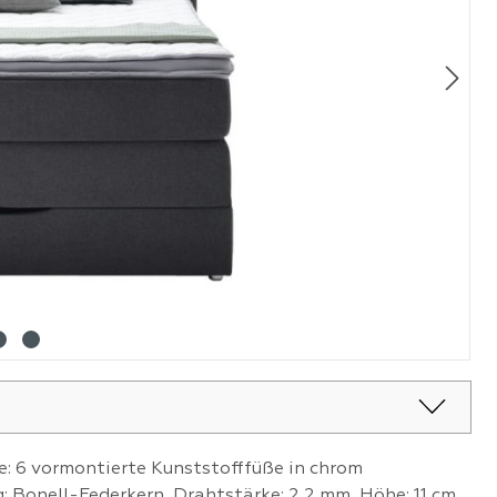
: 6 vormontierte Kunststofffüße in chrom
 Bonell-Federkern, Drahtstärke: 2,2 mm, Höhe: 11 cm,