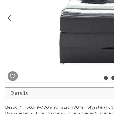
Details
Bezug: MT 50379-700 anthrazit (100 % Polyester) Füße
Basisgestell mit Bettkasten und Federkern-Polsterung: