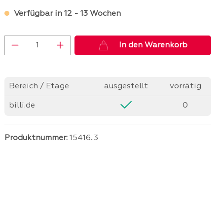
Verfügbar in 12 - 13 Wochen
Produkt Anzahl: Gib den gewünschten 
In den Warenkorb
Bereich / Etage
ausgestellt
vorrätig
billi.de
0
Produktnummer:
15416..3