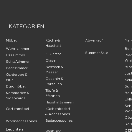
KATEGORIEN
Möbel
Küche &
Abverkauf
Mar
Haushalt
Wohnzimmer
Ben
Summer Sale
E-Geräte
Esszimmer
Bla
Gläser
Whi
Schlafzimmer
Besteck &
Blo
Badezimmer
Messer
Jus
Garderobe &
Geschirr &
Flur
Kel
Porzellan
Büromöbel
Sun
Töpfe &
Kommoden &
Bol
Pfannen
Sideboards
UNI
Haushaltswaren
Sch
Gartenmöbel
Küchenbedarf
Wo
& Accessoires
Göz
Badaccessoires
Wohnaccessoires
Rei
Leuchten
GE
Werbung