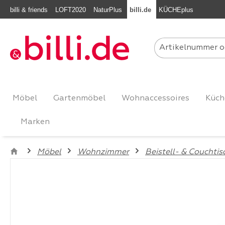
billi & friends
LOFT2020
NaturPlus
billi.de
KÜCHEplus
m Hauptinhalt springen
Zur Suche springen
Zur Hauptnavigation springen
Möbel
Gartenmöbel
Wohnaccessoires
Küch
Marken
Möbel
Wohnzimmer
Beistell- & Couchtis
Bildergalerie überspringen