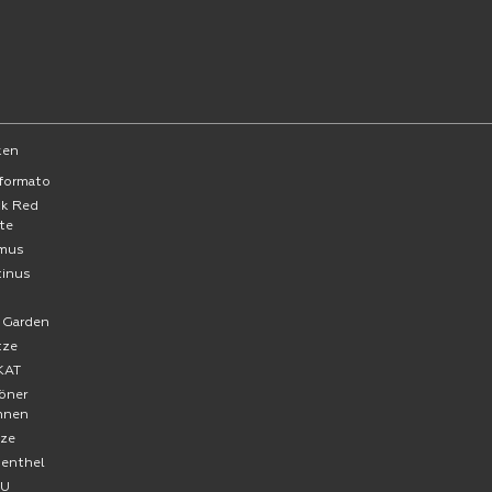
ken
formato
ck Red
te
mus
tinus
a
 Garden
tze
KAT
öner
hnen
ze
senthel
FU