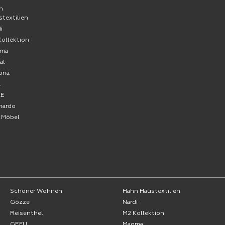
n
stextilien
i
Kollektion
ma
al
ona
A
RE
nardo
o Möbel
Schöner Wohnen
Hahn Haustextilien
Gözze
Nardi
Reisenthel
M2 Kollektion
GEFU
Magma