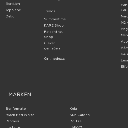
Textilien
Hah
Teppiche
Hau
Trends
Deko
Nard
Summertime
M2 
KARE Shop
Mag
Reisenthel
Mep
Shop
Act
Clever
AS
genießen
KA
Onlinedeals
Leo
Elf
MARKEN
Benformato
Kela
Black Red White
Sun Garden
Blomus
Boltze
Justinus
UNIKAT