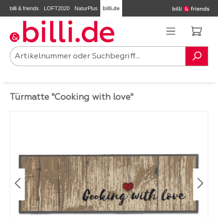
billi & friends
LOFT2020
NaturPlus
billi.de
Zum Hauptinhalt springen
Ware
Türmatte "Cooking with love"
Bildergalerie überspringen