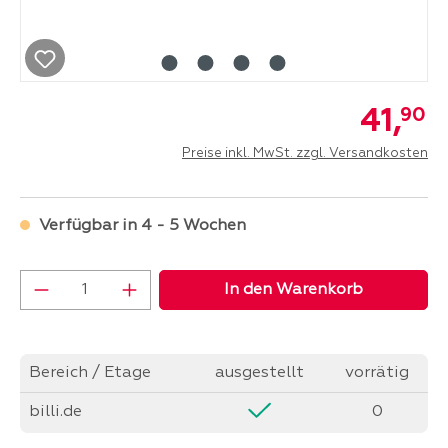
41,
90
Preise inkl. MwSt. zzgl. Versandkosten
Verfügbar in 4 - 5 Wochen
Produkt Anzahl: Gib den gewünschten Wer
In den Warenkorb
Bereich / Etage
ausgestellt
vorrätig
billi.de
0