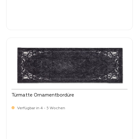
Verkaufspreis:
41,
90
Türmatte Ornamentbordüre
Verfügbar in 4 - 5 Wochen
90