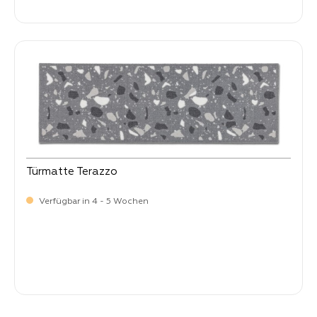
Verkaufspreis:
41,
Türmatte Terazzo
Verfügbar in 4 - 5 Wochen
Verkaufspreis:
41,
90