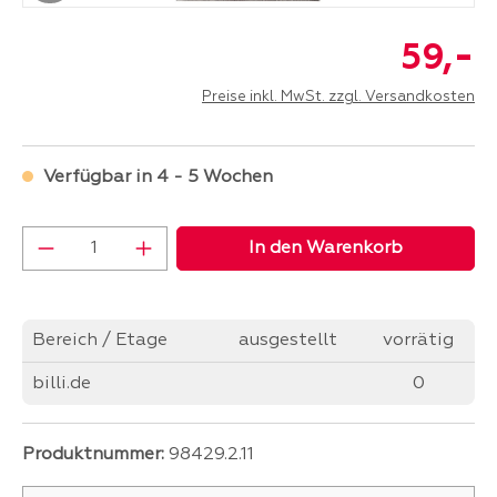
-
59,
Preise inkl. MwSt. zzgl. Versandkosten
Verfügbar in 4 - 5 Wochen
Produkt Anzahl: Gib den gewünschten Wer
In den Warenkorb
Bereich / Etage
ausgestellt
vorrätig
billi.de
0
Produktnummer:
98429.2.11